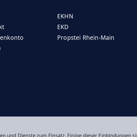
EKHN
kt
EKD
enkonto
Propstei Rhein-Main
e
en und Dienste zum Einsatz. Einige dieser Einbindungen