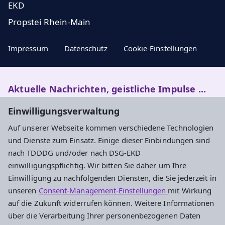
EKD
Propstei Rhein-Main
Impressum
Datenschutz
Cookie-Einstellungen
Aktuelle Nachrichten, geistliche Impulse ...
Einwilligungsverwaltung
Newsletter entdecken
Auf unserer Webseite kommen verschiedene Technologien
und Dienste zum Einsatz. Einige dieser Einbindungen sind
nach TDDDG und/oder nach DSG-EKD
Evangelisches Dekanat Kronberg
einwilligungspflichtig. Wir bitten Sie daher um Ihre
Einwilligung zu nachfolgenden Diensten, die Sie jederzeit in
Haus der Kirche
unseren
Consent-Management-Einstellungen
mit Wirkung
Händelstraße 52
auf die Zukunft widerrufen können. Weitere Informationen
65812 Bad Soden am Taunus
über die Verarbeitung Ihrer personenbezogenen Daten
Tel.: 06196 5601-0