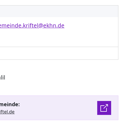
emeinde.kriftel@ekhn.de
lil
meinde:
ftel.de