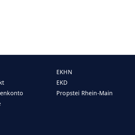
EKHN
kt
EKD
enkonto
Propstei Rhein-Main
e