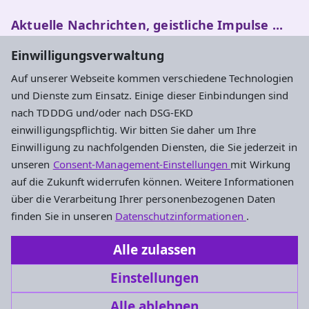
Aktuelle Nachrichten, geistliche Impulse ...
Einwilligungsverwaltung
Newsletter entdecken
Auf unserer Webseite kommen verschiedene Technologien
und Dienste zum Einsatz. Einige dieser Einbindungen sind
nach TDDDG und/oder nach DSG-EKD
Evangelisches Dekanat Kronberg
einwilligungspflichtig. Wir bitten Sie daher um Ihre
Einwilligung zu nachfolgenden Diensten, die Sie jederzeit in
Haus der Kirche
unseren
Consent-Management-Einstellungen
mit Wirkung
Händelstraße 52
auf die Zukunft widerrufen können. Weitere Informationen
65812 Bad Soden am Taunus
über die Verarbeitung Ihrer personenbezogenen Daten
Tel.: 06196 5601-0
finden Sie in unseren
Datenschutzinformationen
.
Fax: 06196 5601-29
Alle zulassen
dekanat.kronberg@ekhn.de
Einstellungen
Alle ablehnen