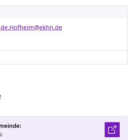
nde.Hofheim@ekhn.de
2
meinde:
o