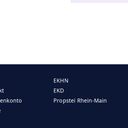
EKHN
kt
EKD
enkonto
Propstei Rhein-Main
e