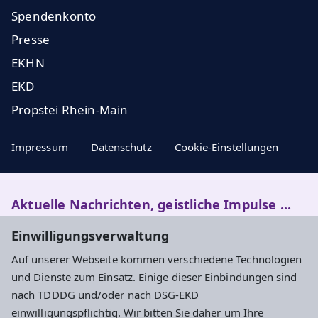
Spendenkonto
Presse
EKHN
EKD
Propstei Rhein-Main
Impressum
Datenschutz
Cookie-Einstellungen
Aktuelle Nachrichten, geistliche Impulse ...
Einwilligungsverwaltung
Newsletter entdecken
Auf unserer Webseite kommen verschiedene Technologien
und Dienste zum Einsatz. Einige dieser Einbindungen sind
nach TDDDG und/oder nach DSG-EKD
Evangelisches Dekanat Kronberg
einwilligungspflichtig. Wir bitten Sie daher um Ihre