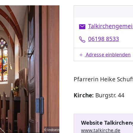
Talkirchengeme
06198 8533
Adresse einblenden
Pfarrerin Heike Schu
Kirche:
Burgstr. 44
Website Talkirche
www.talkirche.de
© lindisein