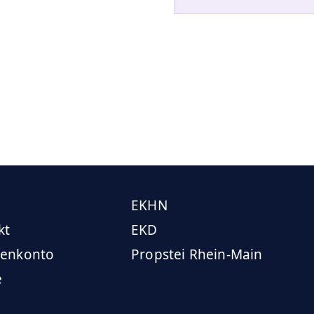
EKHN
kt
EKD
enkonto
Propstei Rhein-Main
e