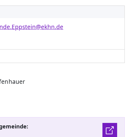
inde.Eppstein@ekhn.de
ffenhauer
ngemeinde: