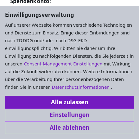
Spendenkonto:
Einwilligungsverwaltung
Kontoinhaber:
Ev.
Regionalverwaltungsverband Oberursel
Auf unserer Webseite kommen verschiedene Technologien
und Dienste zum Einsatz. Einige dieser Einbindungen sind
IBAN:
DE48 5206 0410 0004 1002 04
nach TDDDG und/oder nach DSG-EKD
einwilligungspflichtig. Wir bitten Sie daher um Ihre
BIC:
GENODEF1EK1
Einwilligung zu nachfolgenden Diensten, die Sie jederzeit in
unseren
Consent-Management-Einstellungen
mit Wirkung
Bank:
Evangelische Bank eG
auf die Zukunft widerrufen können. Weitere Informationen
über die Verarbeitung Ihrer personenbezogenen Daten
finden Sie in unseren
Datenschutzinformationen
.
Alle zulassen
Einstellungen
Alle ablehnen