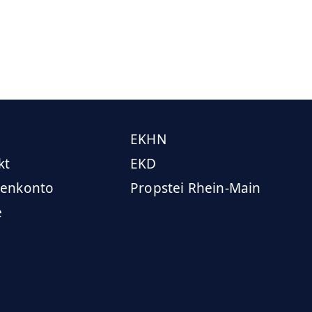
EKHN
kt
EKD
enkonto
Propstei Rhein-Main
e