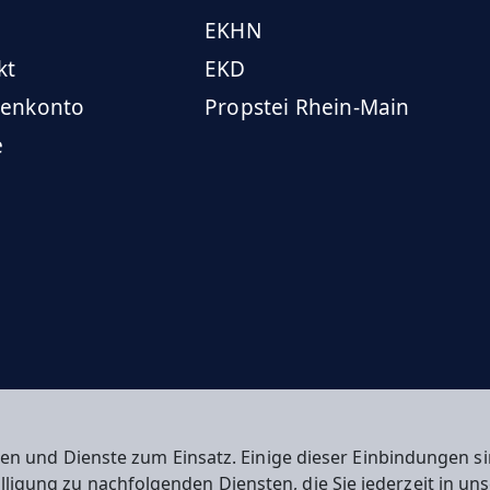
EKHN
kt
EKD
enkonto
Propstei Rhein-Main
e
en und Dienste zum Einsatz. Einige dieser Einbindungen
willigung zu nachfolgenden Diensten, die Sie jederzeit in u