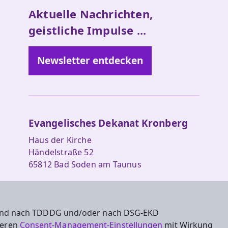
Aktuelle Nachrichten,
geistliche Impulse ...
Newsletter entdecken
Evangelisches Dekanat Kronberg
Haus der Kirche
Händelstraße 52
65812 Bad Soden am Taunus
Tel.: 06196 5601-0
Fax: 06196 5601-29
 sind nach TDDDG und/oder nach DSG-EKD
dekanat.kronberg@ekhn.de
nseren
Consent-Management-Einstellungen
mit Wirkung