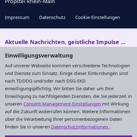
Propstei Rhein-Main
Impressum
Datenschutz
Cookie-Einstellungen
Aktuelle Nachrichten, geistliche Impulse ...
Einwilligungsverwaltung
Newsletter entdecken
Auf unserer Webseite kommen verschiedene Technologien
und Dienste zum Einsatz. Einige dieser Einbindungen sind
nach TDDDG und/oder nach DSG-EKD
Evangelisches Dekanat Kronberg
einwilligungspflichtig. Wir bitten Sie daher um Ihre
Einwilligung zu nachfolgenden Diensten, die Sie jederzeit in
Haus der Kirche
unseren
Consent-Management-Einstellungen
mit Wirkung
Händelstraße 52
auf die Zukunft widerrufen können. Weitere Informationen
65812 Bad Soden am Taunus
über die Verarbeitung Ihrer personenbezogenen Daten
Tel.: 06196 5601-0
finden Sie in unseren
Datenschutzinformationen
.
Fax: 06196 5601-29