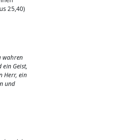
einen
us 25,40)
zu wahren
 ein Geist,
n Herr, ein
en und