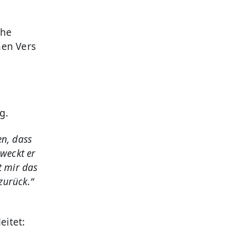
che
hen Vers
g.
en, dass
 weckt er
t mir das
zurück.“
eitet: