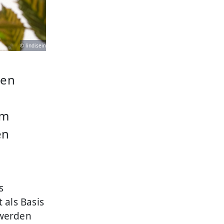
© lindisein
hen
im
en
s
 als Basis
 werden