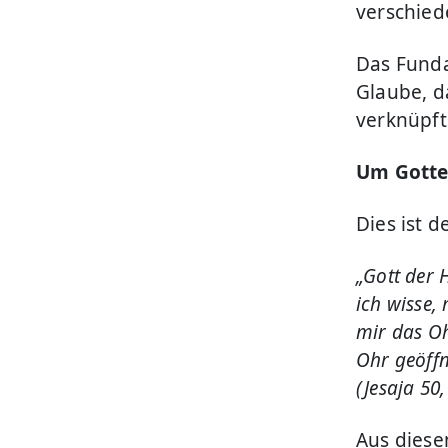
verschied
Das Funda
Glaube, d
verknüpft
Um Gotte
Dies ist 
„Gott der 
ich wisse,
mir das Oh
Ohr geöffn
(Jesaja 50,
Aus diese