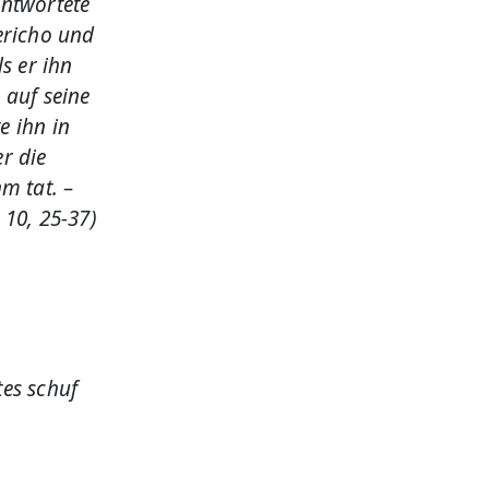
antwortete
ericho und
s er ihn
 auf seine
e ihn in
r die
m tat. –
 10, 25-37)
es schuf