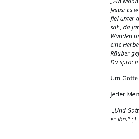
„Ein Mann 
Jesus: Es 
fiel unter
sah, da ja
Wunden und
eine Herbe
Räuber gef
Da sprach 
Um Gottes
Jeder Men
„Und Gott 
er ihn.“ (1