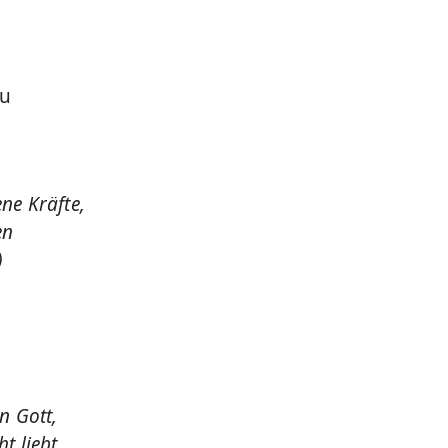
zu
ene Kräfte,
en
)
n Gott,
t liebt,