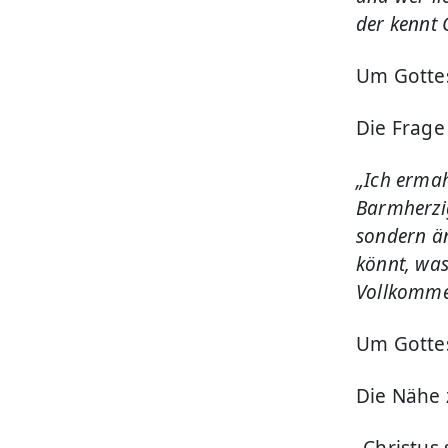
der kennt G
Um Gott
Die Frage
„Ich ermah
Barmherzigk
sondern än
könnt, was
Vollkommen
Um Gottes
Die Nähe 