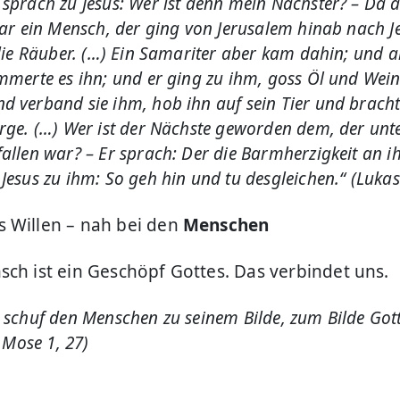
sprach zu Jesus: Wer ist denn mein Nächster? – Da 
war ein Mensch, der ging von Jerusalem hinab nach J
 die Räuber. (…) Ein Samariter aber kam dahin; und al
mmerte es ihn; und er ging zu ihm, goss Öl und Wein
 verband sie ihm, hob ihn auf sein Tier und bracht
rge. (…) Wer ist der Nächste geworden dem, der unte
allen war? – Er sprach: Der die Barmherzigkeit an ih
Jesus zu ihm: So geh hin und tu desgleichen.“ (Lukas
 Willen – nah bei den
Menschen
sch ist ein Geschöpf Gottes. Das verbindet uns.
schuf den Menschen zu seinem Bilde, zum Bilde Gott
. Mose 1, 27)