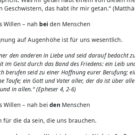
 spricht: Was ihr getan habt einem von diesen m
n Geschwistern, das habt ihr mir getan.“ (Matthä
 Willen – nah
bei
den Menschen
nung auf Augenhöhe ist für uns wesentlich.
iner den anderen in Liebe und seid darauf bedacht 
eit im Geist durch das Band des Friedens: ein Leib und
ch berufen seid zu einer Hoffnung eurer Berufung; ei
e Taufe; ein Gott und Vater aller, der da ist über all
und in allen.“ (Epheser 4, 2-6)
 Willen – nah bei
den
Menschen
 für die da sein, die uns brauchen.