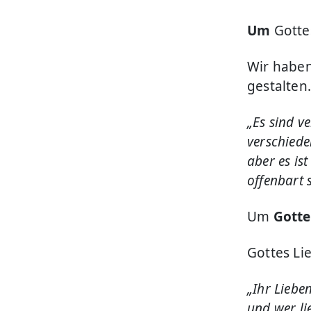
Um
Gotte
Wir haben 
gestalten.
„Es sind v
verschiede
aber es ist
offenbart s
Um
Gott
Gottes Lie
„Ihr Lieben
und wer li