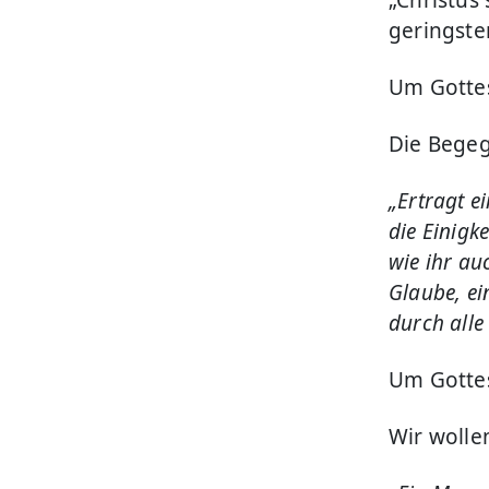
„Christus
geringste
Um Gottes
Die Begeg
„Ertragt e
die Einigk
wie ihr au
Glaube, ein
durch alle 
Um Gottes
Wir wollen